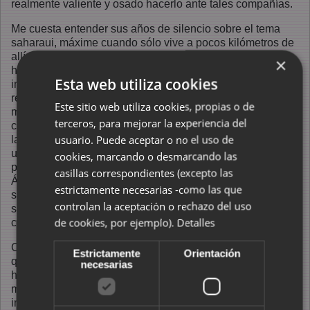
realmente valiente y osado hacerlo ante tales compañías.
Me cuesta entender sus años de silencio sobre el tema
saharaui, máxime cuando sólo vive a pocos kilómetros de
allí, me cuesta perdonarle su propia incoherencia. En el
×
homenaje (Marraquech, 11-09-06), numerosos
Esta web utiliza cookies
intelectuales y amigos (ver El País, 12-09 y 13-09)
reconocieron su obra y elogiaron su compromiso cívico y
Este sitio web utiliza cookies, propias o de
militante que siempre ha mostrado en su condena al
terceros, para mejorar la experiencia del
castrismo en Cuba, a la ocupación israelí en Palestina y a
usuario. Puede aceptar o no el uso de
las guerras contra Bosnia y Chechenia. Nunca recordó a
un pueblo, el saharaui, que aunque legalmente reconocido
cookies, marcando o desmarcando las
por la ONU, continúa ocupado siendo el último país de
casillas correspondientes (excepto las
África todavía por descolonizar, ¿lo recuerda? Se afirmó
estrictamente necesarias -como las que
sobre usted que "aun nadando contra corriente", ha tomado
controlan la aceptación o rechazo del uso
siempre el partido "que le dictaba su razón y su
de cookies, por ejemplo).
Detalles
conciencia".
Calificado como "un hombre de tolerancia y de escucha,
Estrictamente
Orientación
que se ha negado a admitir la tiranía de los tópicos y que
necesarias
ha estado continuamente en rebelión contra el
menosprecio del otro", que "ha denunciado
incesablemente las injusticias y la intolerancia". Todo esto