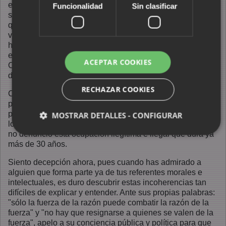
es cierto, pero siempre olvidó a un pueblo oprimido, el
Funcionalidad
Sin clasificar
saharaui. Curiosamente la palestina Leila Chahid afirmó
que "era un constructor de puentes en un tiempo en que
vuelven los muros". De nuevo olvidó o silenció que aún
hoy existe un muro, el muro de la vergüenza construido por
el gobierno de Marruecos, que separa el Sáhara
ACEPTAR COOKIES
Occidental en dos mitades intransitables por las familias
dividas entre ambos lados de este muro.
RECHAZAR COOKIES
Cariñosamente se dijo que era "una mosca cojonera de los
poderes públicos", lástima que desaprovechara la ocasión
para denunciar tantas injusticias, torturas y violaciones de
MOSTRAR DETALLES - CONFIGURAR
los Derechos Humanos ante aquellos que las ejercen, pero
no denunció esta ocupación ilegítima e ilegal que dura ya
más de 30 años.
Siento decepción ahora, pues cuando has admirado a
alguien que forma parte ya de tus referentes morales e
intelectuales, es duro descubrir estas incoherencias tan
difíciles de explicar y entender. Ante sus propias palabras:
"sólo la fuerza de la razón puede combatir la razón de la
fuerza" y "no hay que resignarse a quienes se valen de la
fuerza", apelo a su conciencia pública y política para que