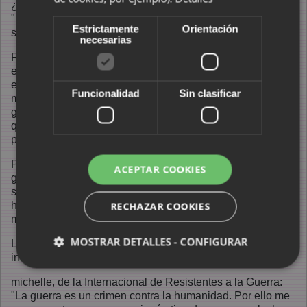
¿O acaso democracia es igual a silencio? ¿O acaso sólo
"nos dejan" tener democracia mientras guardemos
Estrictamente
Orientación
silencio?
necesarias
Recordando las palabras de ayer de Aznar, podría
escribirse hoy el siguiente titular: "El presidente español
envía a los antidisturbios en misión humanitaria a las
Funcionalidad
Sin clasificar
manifestaciones antiguerra". (Secuencias de la policía
golpeando con saña a personas que hacen una sentada,
que piden un ambulancia, que sostienen un cartel pidiendo
paz...)
Por suerte, las manifestaciones antiguerra siguen adelante:
ACEPTAR COOKIES
gente de todos los lugares del planeta sigue expresando
su resuelta oposición a la soluciones violentas. En Londres
hoy han salido por la tele miles de personas. No menos,
RECHAZAR COOKIES
más que antes.
MOSTRAR DETALLES - CONFIGURAR
La guerra nos devuelve a las cavernas. Usemos la
inteligencia. No a la guerra. No en mi nombre.
michelle, de la Internacional de Resistentes a la Guerra:
"La guerra es un crimen contra la humanidad. Por ello me