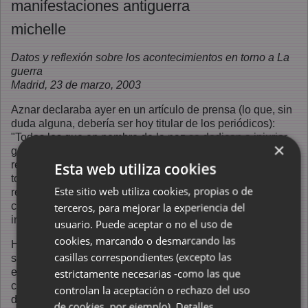
manifestaciones antiguerra
michelle
Datos y reflexión sobre los acontecimientos en torno a La
guerra
Madrid, 23 de marzo, 2003
Aznar declaraba ayer en un artículo de prensa (lo que, sin
duda alguna, debería ser hoy titular de los periódicos):
"Todos los que en nombre de la paz se dedican a injuriar
×
gravemente, a tirar piedras, a asaltar casas, no merecen
respeto" (El País, 22 de marzo, 2003). O sea: tirar 3000
Esta web utiliza cookies
toneladas de bombas en nombre de la paz, ¿merece
Este sitio web utiliza cookies, propias o de
respeto?, ¿es legítimo? Aznar usa el concepto de la paz
con una demagogia de escalofrío, insultante para la
terceros, para mejorar la experiencia del
inteligencia.
usuario. Puede aceptar o no el uso de
cookies, marcando o desmarcando las
Hoy vemos en la tele y en la red cómo la policía española
casillas correspondientes (excepto las
sigue actuando con violencia contra la población que
expresa su rechazo a las soluciones violentas a los
estrictamente necesarias -como las que
conflictos. Esta población se encuentra haciendo uso del
controlan la aceptación o rechazo del uso
derecho a la libertad de expresión que da la democracia.
de cookies, por ejemplo).
Detalles