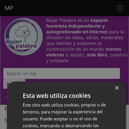
MP
Saltar grupo de enlaces
Mujer Palabra es un
espacio
feminista independiente y
autogestionado en Internet
para la
difusión de ideas, obras, materiales
que habiten y exploren la
construcción de un mundo
menos
violento
e injusto,
más libre
, creativo
y solidario
×
Esta web utiliza cookies
Activismo
Este sitio web utiliza cookies, propias o de
Hambre
terceros, para mejorar la experiencia del
usuario. Puede aceptar o no el uso de
Noticias del hambre
(blog)
cookies, marcando o desmarcando las