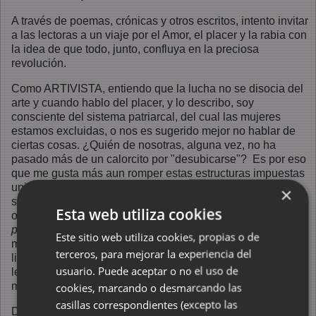
A través de poemas, crónicas y otros escritos, intento invitar
a las lectoras a un viaje por el Amor, el placer y la rabia con
la idea de que todo, junto, confluya en la preciosa
revolución.
Como ARTIVISTA, entiendo que la lucha no se disocia del
arte y cuando hablo del placer, y lo describo, soy
consciente del sistema patriarcal, del cual las mujeres
estamos excluidas, o nos es sugerido mejor no hablar de
ciertas cosas. ¿Quién de nosotras, alguna vez, no ha
pasado más de un calorcito por "desubicarse"? Es por eso
que me gusta más aun romper estas estructuras impuestas
unilateralmente, el sabor de transgredirlas, es picante. El
×
sistema instala miedo y paraliza algunas mujeres, mientras
Esta web utiliza cookies
otras cantamos junto con Liliana Felipe
nos tienen miedo
porque no tenemos miedo
. Pero es real que aún hoy, en
Este sitio web utiliza cookies, propias o de
muchas sociedades, cuando mencionamos el sexo, la
terceros, para mejorar la experiencia del
libertad, somos castigadas. Inclusive, entre mujeres y
usuario. Puede aceptar o no el uso de
lesbianas, la sexualidad y el goce, siguen siendo, en
muchos casos, un tema tabú.
cookies, marcando o desmarcando las
casillas correspondientes (excepto las
Dado que este silencio fue construido a la fuerza, aquí