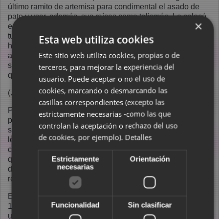
último ramito de artemisa para condimental el asado de
pato y usar, además, sus raíces como talismán. Lo colocó
×
encima de su canasta de juncos repleta de semillas,
tubérculos, frutas, miedl, caracoles, lagartijas, ratones,
Esta web utiliza cookies
huevos y pájaros. Acabada la recolección, se acercó a su
Este sitio web utiliza cookies, propias o de
amiga que, cargada con su hijo en un cestillo a la espalda,
seguía aprovisionándose un poco alejada de ella y le dijo
terceros, para mejorar la experiencia del
que la esperaba en la orilla descansando.
usuario. Puede aceptar o no el uso de
cookies, marcando o desmarcando las
(...)
casillas correspondientes (excepto las
Para
estrictamente necesarias -como las que
presentarse
controlan la aceptación o rechazo del uso
seguidamente
de cookies, por ejemplo).
Detalles
los datos y
conocimientos
Estrictamente
Orientación
que sustentan
necesarias
dicha
recreación.
En la Escena
Funcionalidad
Sin clasificar
1ª recreamos
un momento de