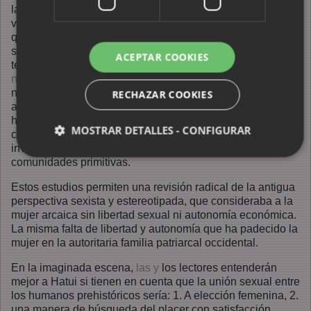
la divertida
vida sexual
que con toda
seguridad
ACEPTAR COOKIES
tendrían
nuestras y
nuestros
RECHAZAR COOKIES
antepasados en época matriarcal, hace 18 mil años. La
hemos esbozado así basándonos en las nuevas
MOSTRAR DETALLES - CONFIGURAR
concepciones culturales, aportadas por las más recientes
investigaciones antropológicas y etnológicas de diversas
comunidades primitivas.
Estos estudios permiten una revisión radical de la antigua
perspectiva sexista y estereotipada, que consideraba a la
mujer arcaica sin libertad sexual ni autonomía económica.
La misma falta de libertad y autonomía que ha padecido la
mujer en la autoritaria familia patriarcal occidental.
En la imaginada escena,
las y
los lectores entenderán
mejor a Hatui si tienen en cuenta que la unión sexual entre
los humanos prehistóricos sería: 1. A elección femenina, 2.
una manera de búsqueda del placer con satisfacción