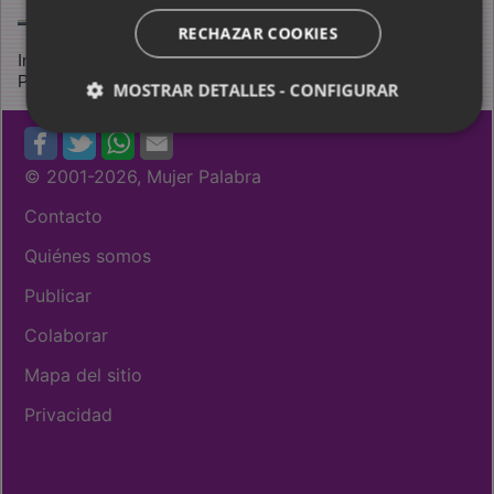
RECHAZAR COOKIES
Información sobre uso de este material: dominio público
Publicado en mujerpalabra.net en
8 de marzo
2011
MOSTRAR DETALLES - CONFIGURAR
© 2001
-2026, Mujer Palabra
Contacto
Quiénes somos
Publicar
Colaborar
Mapa del sitio
Privacidad