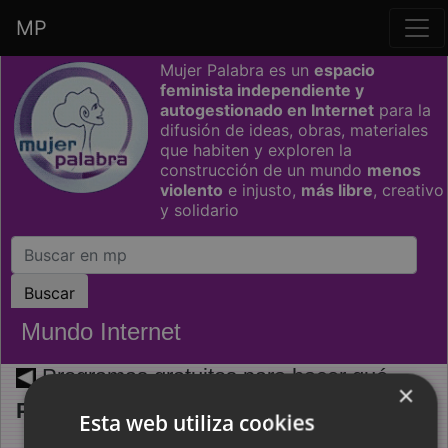
MP
Saltar grupo de enlaces
Mujer Palabra es un
espacio
feminista independiente y
autogestionado en Internet
para la
difusión de ideas, obras, materiales
que habiten y exploren la
construcción de un mundo
menos
violento
e injusto,
más libre
, creativo
y solidario
Mundo Internet
Programas gratuitos para hacer qué
×
Por Mujer Palabra (2011)
Esta web utiliza cookies