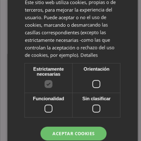
FTP
- programa para poder subir un sitio
web
a
Este sitio web utiliza cookies, propias o de
Internet. File Transfer Protocol - Protocolo de
terceros, para mejorar la experiencia del
Transferencia de Archivos. Del software libre, tenéis
usuario. Puede aceptar o no el uso de
el Firezilla:
Minimanual de uso de Firezilla
cookies, marcando o desmarcando las
Audacity
- editor de
audio
y grabador de Linux
casillas correspondientes (excepto las
gratuito y fácil de usar. Se puede grabar, reproducir,
importar y exportar datos en varios formatos
estrictamente necesarias -como las que
incluyendo WAV, AIFF y MP3. En Talking People lo
controlan la aceptación o rechazo del uso
usan para crear los audios del
podcast
gratuito de
de cookies, por ejemplo).
Detalles
inglés.
Hot Potatoes
(freeware) -
Hot Potatoes
es una
Estrictamente
Orientación
aplicación con la que puedes desarrollar hasta seis
necesarias
tipos distintos de ejercicios educativos para tu página
Web. Desde 2009 ya no hay que registrarse para
acceder a una versión mejor. Ejemplo: en Talking
People lo usan para crear
ejercicios
en inglés.
Funcionalidad
Sin clasificar
ACEPTAR COOKIES