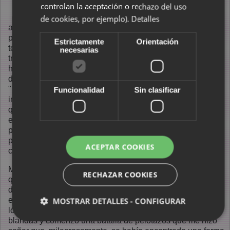
controlan la aceptación o rechazo del uso
tradiciones de todas
las clases y colores,
de cookies, por ejemplo).
Detalles
aparecieron en la plaza en grupo, con una pancarta de
protesta por la protesta (lo que viene a ser la reacción de
Estrictamente
Orientación
toda la vida) que anunciaba que no les quitaríamos sus
necesarias
tradiciones y que mostraba su rechazo por
La Sexta
, que
había tenido la osadía de informar de los hechos en lugar
de silenciarlos. La gente empezó a corear consignas como
"¡Ser de los quintos es lo mejor que hay!" Y la
Funcionalidad
Sin clasificar
impresionante "
¡Queremos ratas!
". Un ratito después y sin
que llegara a salir el "¡Libertad!" que se ha hecho habitual
en este tipo de manifestaciones, la quinta recogió la
pancarta y todo el mundo se aplaudió por haber sido
protagonista de esta nueva muestra de magnífico
ACEPTAR COOKIES
compromiso con la tradición.
Mientras participaba como uno más de todo aquello, pensé
RECHAZAR COOKIES
que Morfeo aparecería en cualquier momento dando saltos
de tejado en tejado, y que toda aquella gente se convertiría
en copias del temible agente Smith. Volví al mundo de la
MOSTRAR DETALLES - CONFIGURAR
lógica virtual cuando la quina abrió un saco de pelotas
blandas y comenzó una batalla de pelotazos que me hizo