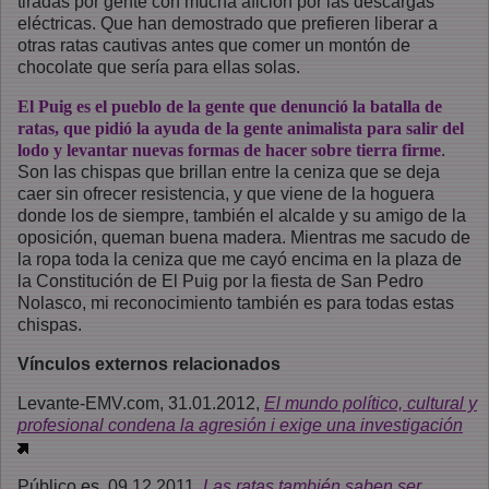
tiradas por gente con mucha afición por las descargas
eléctricas. Que han demostrado que prefieren liberar a
otras ratas cautivas antes que comer un montón de
chocolate que sería para ellas solas.
El Puig es el pueblo de la gente que denunció la batalla de
ratas, que pidió la ayuda de la gente animalista para salir del
lodo y levantar nuevas formas de hacer sobre tierra firme
.
Son las chispas que brillan entre la ceniza que se deja
caer sin ofrecer resistencia, y que viene de la hoguera
donde los de siempre, también el alcalde y su amigo de la
oposición, queman buena madera. Mientras me sacudo de
la ropa toda la ceniza que me cayó encima en la plaza de
la Constitución de El Puig por la fiesta de San Pedro
Nolasco, mi reconocimiento también es para todas estas
chispas.
Vínculos externos relacionados
Levante-EMV.com, 31.01.2012,
El mundo político, cultural y
profesional condena la agresión i exige una investigación
Público.es, 09.12.2011,
Las ratas también saben ser