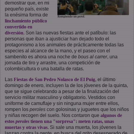
demostrar que, en mi
pequeño país, existe
la enésima forma de
linchamiento público
convertido en
diversión
. Son las nuevas fiestas ante el patíbulo: las
personas que iban a ajusticiar han dejado todo el
protagonismo a los animales de prácticamente todas las
especies al alcance de la mano, y el paseo con el
sambenito es ahora una noche de
bous al carrer
, una
jornada de tiro y arrastre, una competición de
colombicultura o una batalla de ratas.
Las
Fiestas de San Pedro Nolasco de El Puig
, el último
domingo de enero, incluyen la de los jóvenes de la quinta,
que se sigue celebrando a pesar de la finalización del
servicio militar masculino y obligatorio. Vestidos con
uniforme de camuflaje y sin ninguna mujer entre ellos,
rompen los
peroles
con golosinas y juguetes que los niños
y niñas recogen del suelo. Nos contaron que
algunos de
estos
peroles
tienen una "sorpresa": meten ratas, unas
muertas y otras vivas
. Si sale una muerta, los jóvenes la
lanzan contra la gente, en busca del grito desesperado de