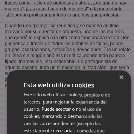
frases como "¿De qué protestarán ahora, ¿de que no hay
mujeres? ¡Las ratas hacen de mujeres!" o la inquietante
"¡Deberían protestar por todo lo que hay que protestar!".
Cuando una "pareja" se reunificó y se marchó al ritmo
marcado por su director de orquesta, una de las mujeres
que quedó le explicó a la otra como funcionaba la tradición
puchenca a través de todos los detalles de fallas, peñas,
grupos, asociaciones, cofradías y devociones. Era un relato
en línea sin ningún análisis ni crítica, donde todo parecía
fijado, inamovible, incuestionable. La protagonista de
aquella escena, todo un símbolo de la "tradición" que sería
subida a los altares poco después, se había tomado la
×
píldora azul de
Matrix
y era parte de la ceniza que todo lo
Esta web utiliza cookies
cubre a mi tierra.
Este sitio web utiliza cookies, propias o de
Los chicos de la quina,
terceros, para mejorar la experiencia del
la mayoría de los
cuales tenía pinta de
usuario. Puede aceptar o no el uso de
cargar con unas
cookies, marcando o desmarcando las
cuantas noches de
casillas correspondientes (excepto las
fiesta a las espaldas y
estrictamente necesarias -como las que
de haber roto