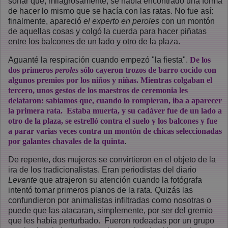
soñar que, milagrosamente, se había encontrado una forma
de hacer lo mismo que se hacía con las ratas. No fue así:
finalmente, apareció
el experto en peroles
con un montón
de aquellas cosas y colgó la cuerda para hacer piñatas
entre los balcones de un lado y otro de la plaza.
Aguanté la respiración cuando empezó "la fiesta".
De los
dos primeros
peroles
sólo cayeron trozos de barro cocido con
algunos premios por los niños y niñas. Mientras colgaban el
tercero, unos gestos de los maestros de ceremonia les
delataron: sabíamos que, cuando lo rompieran, iba a aparecer
la primera rata. Estaba muerta, y su cadáver fue de un lado a
otro de la plaza, se estrelló contra el suelo y los balcones y fue
a parar varias veces contra un montón de chicas seleccionadas
por galantes chavales de la quinta
.
De repente, dos mujeres se convirtieron en el objeto de la
ira de los tradicionalistas. Eran periodistas del diario
Levante
que atrajeron su atención cuando la fotógrafa
intentó tomar primeros planos de la rata. Quizás las
confundieron por animalistas infiltradas como nosotras o
puede que las atacaran, simplemente, por ser del gremio
que les había perturbado. Fueron rodeadas por un grupo