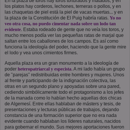
En la plaza de toros hay toros torturados y matados, y en
los platos hay corderos, lechones, terneras o pollos, y en
las chaquetas de piel está la piel de vacas muertas... y en
la plaza de la Constitución de El Puig habría ratas.
Yo no
veo otra cosa, no puedo cimentar nada sobre un lodo tan
evidente
. Estaba rodeado de gente que no veía los toros, y
mucho menos podía ver las pequeñas ratas de marjal que
saltan entre los caballones de los campos. Es así como
funciona la ideología del poder, haciendo que la gente mire
el lodo y vea unos cimientos firmes.
Aquella plaza era un gran monumento a la ideología de
poder
heteropatriarcal y especista
. A mi lado había un grupo
de "parejas" redistribuidas entre hombres y mujeres. Unos
al frente y participando de la indignación colectiva, las
otras en un segundo plano y apoyadas sobre una pared,
cediendo simbólicamente todo el protagonismo a los jefes
de la manada como lo habían hecho aquellas dos chicas
de Algemesí. Entre ellas hablaban de másters y tesis, de
presentaciones y lecturas públicas de trabajos, dejando
constancia de una formación superior que no era nada
evidente cuando hablaban los líderes naturales, nacidos
para gobernar el mundo. Sus mejores aportaciones fueron