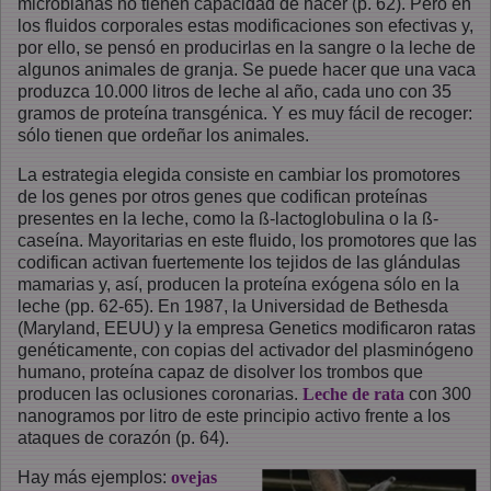
microbianas no tienen capacidad de hacer (p. 62). Pero en
los fluidos corporales estas modificaciones son efectivas y,
por ello, se pensó en producirlas en la sangre o la leche de
algunos animales de granja. Se puede hacer que una vaca
produzca 10.000 litros de leche al año, cada uno con 35
gramos de proteína transgénica. Y es muy fácil de recoger:
sólo tienen que ordeñar los animales.
La estrategia elegida consiste en cambiar los promotores
de los genes por otros genes que codifican proteínas
presentes en la leche, como la ß-lactoglobulina o la ß-
caseína. Mayoritarias en este fluido, los promotores que las
codifican activan fuertemente los tejidos de las glándulas
mamarias y, así, producen la proteína exógena sólo en la
leche (pp. 62-65). En 1987, la Universidad de Bethesda
(Maryland, EEUU) y la empresa Genetics modificaron ratas
genéticamente, con copias del activador del plasminógeno
humano, proteína capaz de disolver los trombos que
producen las oclusiones coronarias.
Leche de rata
con 300
nanogramos por litro de este principio activo frente a los
ataques de corazón (p. 64).
Hay más ejemplos:
ovejas