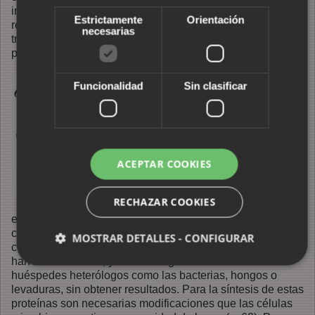
intención de poder criarlos en aguas frías. En 1997, los
Estrictamente
Orientación
resultados aún no eran satisfactorios, ya que los individuos
necesarias
transgénicos no producían suficiente concentración de la
proteína. Los salmones morían congelados (pp. 66-67).
La
Funcionalidad
Sin clasificar
biotecnología
también busca
células de alto
valor añadido
,
con
ACEPTAR COOKIES
aplicaciones
en procesos
industriales o
RECHAZAR COOKIES
en la
elaboración de productos sintéticos como medicamentos,
combustibles, fertilizantes, etc. Muchos de estos
MOSTRAR DETALLES - CONFIGURAR
compuestos son proteínas. Los genes que las codifican
han sido clonados, y se intentó generar a través de
huéspedes heterólogos como las bacterias, hongos o
levaduras, sin obtener resultados. Para la síntesis de estas
proteínas son necesarias modificaciones que las células