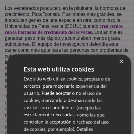
Los vertebrados producen, en la pituitaria, la hormona del
crecimiento. Para "construir" animales más grandes, se
introducen genes de una especie en otra, como hizo la
Universidad de Pensilvania (EEUU) cuando
creó cerdos
con la hormona de crecimiento de las vacas
. Los animales
ganaban peso más rápido y acumulaban menos grasa
subcutánea. El equipo de investigación defendía esta
carne como más apta para las personas con problemas de
colesterol. Pero los animales presentaban diversos
×
trastornos físicos: los jabatos nacían con un peso inferior al
Esta web utiliza cookies
normal, tenían poco apetito y tendían al letargo, los adultos
tenían un nivel de fertilidad muy bajo; debido al exceso de
Este sitio web utiliza cookies, propias o de
esta hormona en la sangre, desarrollan artritis y tienen una
terceros, para mejorar la experiencia del
alto incidencia de úlceras (pp. 60-61).
usuario. Puede aceptar o no el uso de
También se trabaja para obtener individuos que se puedan
cookies, marcando o desmarcando las
explotar más fácilmente, con menos coste. La platija ártica
casillas correspondientes (excepto las
es un pez que puede vivir en aguas muy frías, ya que
estrictamente necesarias -como las que
produce una proteína de 50 aminoácidos que actúa como
anticongelante celular, que impide que el agua que forma
controlan la aceptación o rechazo del uso
parte de las células se congele. Se ha clonado el gen que
de cookies, por ejemplo).
Detalles
codifica esta proteína y
se ha introducido en salmones
, con la