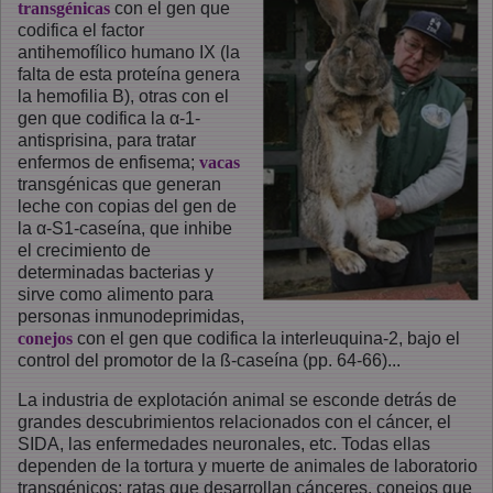
transgénicas
con el gen que
codifica el factor
antihemofílico humano IX (la
falta de esta proteína genera
la hemofilia B), otras con el
gen que codifica la α-1-
antisprisina, para tratar
enfermos de enfisema;
vacas
transgénicas que generan
leche con copias del gen de
la α-S1-caseína, que inhibe
el crecimiento de
determinadas bacterias y
sirve como alimento para
personas inmunodeprimidas,
conejos
con el gen que codifica la interleuquina-2, bajo el
control del promotor de la ß-caseína (pp. 64-66)...
La industria de explotación animal se esconde detrás de
grandes descubrimientos relacionados con el cáncer, el
SIDA, las enfermedades neuronales, etc. Todas ellas
dependen de la tortura y muerte de animales de laboratorio
transgénicos: ratas que desarrollan cánceres, conejos que