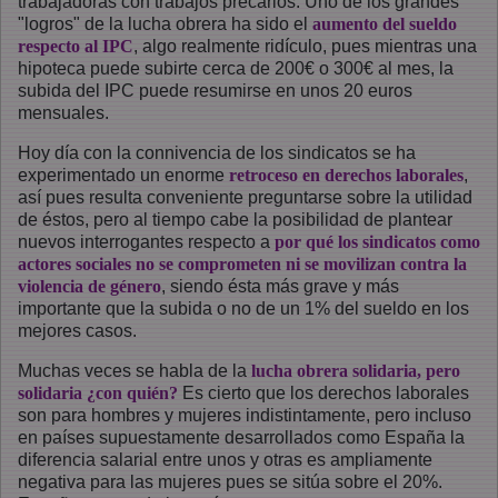
trabajadoras con trabajos precarios. Uno de los grandes
"logros" de la lucha obrera ha sido el
aumento del sueldo
respecto al IPC
, algo realmente ridículo, pues mientras una
hipoteca puede subirte cerca de 200€ o 300€ al mes, la
subida del IPC puede resumirse en unos 20 euros
mensuales.
Hoy día con la connivencia de los sindicatos se ha
experimentado un enorme
retroceso en derechos laborales
,
así pues resulta conveniente preguntarse sobre la utilidad
de éstos, pero al tiempo cabe la posibilidad de plantear
nuevos interrogantes respecto a
por qué los sindicatos como
actores sociales no se comprometen ni se movilizan contra la
violencia de género
, siendo ésta más grave y más
importante que la subida o no de un 1% del sueldo en los
mejores casos.
Muchas veces se habla de la
lucha obrera solidaria, pero
solidaria ¿con quién?
Es cierto que los derechos laborales
son para hombres y mujeres indistintamente, pero incluso
en países supuestamente desarrollados como España la
diferencia salarial entre unos y otras es ampliamente
negativa para las mujeres pues se sitúa sobre el 20%.