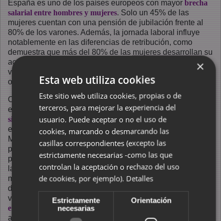
España es uno de los países europeos con mayor
brecha
salarial entre hombres y mujeres
. Solo un 45% de las
mujeres cuentan con una pensión de jubilación frente al
80% de los varones. Además, la jornada laboral influye
notablemente en las diferencias de retribución, como
demuestra que más del 80% de las mujeres desarrollan su
actividad con una jornada a tiempo parcial. Por tanto
×
vuelvo a preguntar, ¿con quién se solidariza la lucha
Esta web utiliza cookies
obrera?
Este sitio web utiliza cookies, propias o de
Otra cuestión muy importante y que sirve también como
terceros, para mejorar la experiencia del
ejemplo clarificador
para entender la postura de los
usuario. Puede aceptar o no el uso de
sindicatos frente a la solidaridad con la lucha de las mujeres
es conocer la respuesta sindical a la
explotación sexual
.
cookies, marcando o desmarcando las
Muchas veces desde CCOO y UGT se ha dicho de
casillas correspondientes (excepto las
proporcionar seguridad social y derechos laborales a las
estrictamente necesarias -como las que
prostitutas que trabajan en burdeles de carretera. ¿Es ésta
controlan la aceptación o rechazo del uso
la visión del sindicalismo obrero frente a la esclavitud de
de cookies, por ejemplo).
Detalles
miles y miles de mujeres en este país? Al parecer ni CCOO
dependiente de Izquierda Unida ni UGT del Psoe quieren
ver ni entender que
los derechos humanos están siempre por
Estrictamente
Orientación
encima de los derechos laborales
, y por tanto no quieren ser
necesarias
actores sociales que luchen y combatan la discriminación