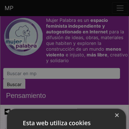
MP
Saltar grupo de enlaces
Mujer Palabra es un
espacio
feminista independiente y
autogestionado en Internet
para la
difusión de ideas, obras, materiales
que habiten y exploren la
construcción de un mundo
menos
violento
e injusto,
más libre
, creativo
y solidario
Pensamiento
Sociedad, economía, filosofía y política
×
Esta web utiliza cookies