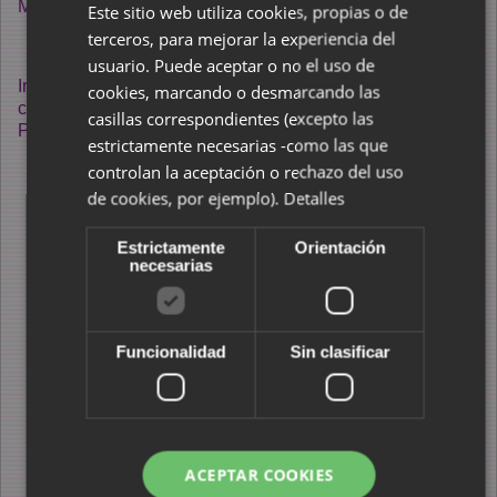
Mutando....
Este sitio web utiliza cookies, propias o de
terceros, para mejorar la experiencia del
usuario. Puede aceptar o no el uso de
Ir a índice de Pensamiento porque esta sección la hemos
cookies, marcando o desmarcando las
convertido en diferentes secciones que tienen el índice en
casillas correspondientes (excepto las
Pensamiento
estrictamente necesarias -como las que
controlan la aceptación o rechazo del uso
de cookies, por ejemplo).
Detalles
Estrictamente
Orientación
necesarias
Funcionalidad
Sin clasificar
ACEPTAR COOKIES