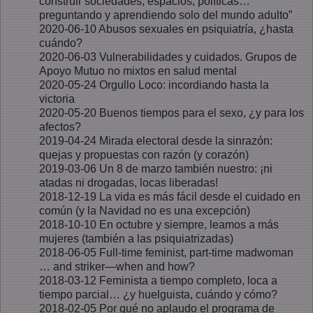
construir sociedades, espacios, políticas…
preguntando y aprendiendo solo del mundo adulto”
2020-06-10 Abusos sexuales en psiquiatría, ¿hasta
cuándo?
2020-06-03 Vulnerabilidades y cuidados. Grupos de
Apoyo Mutuo no mixtos en salud mental
2020-05-24 Orgullo Loco: incordiando hasta la
victoria
2020-05-20 Buenos tiempos para el sexo, ¿y para los
afectos?
2019-04-24 Mirada electoral desde la sinrazón:
quejas y propuestas con razón (y corazón)
2019-03-06 Un 8 de marzo también nuestro: ¡ni
atadas ni drogadas, locas liberadas!
2018-12-19 La vida es más fácil desde el cuidado en
común (y la Navidad no es una excepción)
2018-10-10 En octubre y siempre, leamos a más
mujeres (también a las psiquiatrizadas)
2018-06-05 Full-time feminist, part-time madwoman
… and striker—when and how?
2018-03-12 Feminista a tiempo completo, loca a
tiempo parcial… ¿y huelguista, cuándo y cómo?
2018-02-05 Por qué no aplaudo el programa de