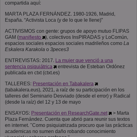
compartida aquí:
MARTA PLAZA FERNÁNDEZ. 1980-1926, Madrid,
España. “Activista Loca (y de lo que le llene)”
ACTIVISMOS con gente: grupos de apoyo mutuo FLIPAS
GAM (
manifiesto
), colectivos InsPIRADAS y LoComún,
espacios sociales espacios sociales madrileños como
La
Eskalera Karakola
o
3peces3
ENTREVISTAS: 2017.
La mujer que venció a una
sentencia psiquiátrica
entrevista de Esteban Ordónez
publicada en ctxt (ctxt.es)
TALLERES:
Presentación en Tabakalera
(tabakalera.eus), 2021, a raíz de su participación en los
talleres del Seminario Desviado (desde el error) y Radical
(desde la raíz) del 12 y 13 de mayo
ENSAYOS:
Presentación en ResearchGate.net
> Marta
Plaza Fernández. Cuenta que abrió para reunir sus textos
en internet. "Como psiquiatrizada procuro que las prácticas
academicas no sumen daño robando conocimiento