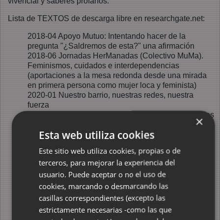
vivencial y saberes profanos."
Lista de TEXTOS de descarga libre en researchgate.net:
2018-04 Apoyo Mutuo: Intentando hacer de la
pregunta "¿Saldremos de esta?" una afirmación
2018-06 Jornadas HerManadas (Colectivo MuMa).
Feminismos, cuidados e interdependencias
(aportaciones a la mesa redonda desde una mirada
en primera persona como mujer loca y feminista)
2020-01 Nuestro barrio, nuestras redes, nuestra
fuerza
2020-01 Cuidar sin atar. Experiencias internacionales
×
de atención a la salud mental libres de contención
Esta web utiliza cookies
mecánica
2021-06 Psicofármacos que acallan, contienen y
Este sitio web utiliza cookies, propias o de
someten: del psiquiátrico al paritorio y más allá
terceros, para mejorar la experiencia del
2022-06 La gordofobia perjudica seriamente la salud
usuario. Puede aceptar o no el uso de
2022-09 Prevenir el suicidio pasa por facilitar vidas
vivibles
cookies, marcando o desmarcando las
2023-02 ¿Cuál de todos estos cuerpos seré yo? (La
casillas correspondientes (excepto las
psiquiatrización violenta -también- nuestros cuerpos)
estrictamente necesarias -como las que
2023-04 Del tabú del silencio a la responsabilidad