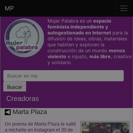
MP
Saltar grupo de enlaces
Mujer Palabra es un
espacio
feminista independiente y
autogestionado en Internet
para la
difusión de ideas, obras, materiales
que habiten y exploren la
construcción de un mundo
menos
violento
e injusto,
más libre
, creativo
y solidario
Creadoras
Marta Plaza
Un poema de Marta Plaza le saltó
a michelle en Instagram el 30 de