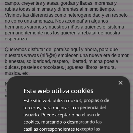
campo, creyentes y ateas, gordas y flacas, morenas y
rubias todas si mismas y diferentes al mismo tiempo.
Vivimos las diferencias como heterogeneidad y en respeto
no como una amenaza. Nos acompañan algunos
hermanos varones y nuestros niños a quienes el sistema
permanentemente nos los quieren arrebatar de nuestra
esperanza.
Queremos disfrutar del paraíso aquí y ahora, para que
nuestras wawas (niñ@s) empiecen una nueva era de amor,
bienestar, solidaridad, respeto, libertad, mucha poesía
dulces, pasteles chocolates, juguetes, libros, ternura,
música, etc.
×
Nuestros instrumentos de lucha y construcción son la
Esta web utiliza cookies
creatividad, la desobediencia al sistema patriarcal y
machista, la ética en nuestras acciones y el amor. ...
Este sitio web utiliza cookies, propias o de
terceros, para mejorar la experiencia del
usuario. Puede aceptar o no el uso de
cookies, marcando o desmarcando las
casillas correspondientes (excepto las