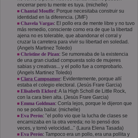
encerrar pero tu mente es tuya. (michelle)
Chantal Mouffe
: Porque necesitaba construir su
identidad en la diferencia. (JMF)
Chavela Vargas
: El pollo era de mente libre y no tuvo
más remedio, consciente como era de que la libertad
ajena no es tolerable, que abandonar el corral y
cruzar la carretera para vivir su libertad en soledad.
(Angels Martinez Toledo)
Christine de Pizan
: Se rumoreaba de la existencia
de una gran ciudad compuesta solo de mujeres
sabias y creativas... y el pollo fue a comprobarlo.
(Angels Martinez Toledo)
Clara Campoamor
: Evidentemente, porque allí
estaba el colegio electoral. (Jesús Frare Garcia)
Elisabeth Ekford
: A la High Scholl de Little Rock,
con la cara bien alta. (Jesús Frare Garcia)
Emma Goldman
: Corría lejos, porque le dijeron que
no se podía bailar. (michelle)
Eva Perón
: "el pollo vio que la lucha de clases se
encarnizaba en la otra vereda; no lo pensó dos
veces, y tomó velocidad..." (Laura Elena Tasada)
Eva Perón
: Tampoco era un pollo, era una pollita y