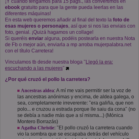
¡Y cuando tengamos para 15 págs., las convertimos en
ebook
gratuito para que la gente pueda leerlas en las
diferentes máquinas!
En esta web queremos añadir al final del texto la
foto de
esas mujeres o personajes
, así que si nos las enviais con
foto, genial. ¡Quizá hagamos un collage!
Si queréis
enviar
alguna, podéis postearla en nuestra Nota
de Fb o mejor aún, enviarla a mp arroba mujerpalabra.net
con el título Carretera!
Vinculamos tb desde nuestra bloga "
Llegó la era:
escuchando a las mujeres
"
¿Por qué cruzó el pollo la carretera?
Ancestras aldea
: A mí me vais permitir ser la voz de
las ancestras anónimas y encima, de aldea galega, o
sea, completamente irreverente: "era galiña, que non
polo... e cruzou a estrada porque lle saiu da cona" (no
se debía a nadie más que a sí misma...) (Mónica
Montero Borrazás)
Agatha Christie
: "El pollo cruzó la carretera cuando
vio la sombra que se escapaba detrás del vehículo