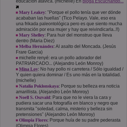
educación atávica. (michelle) En
bloga Escuchando...
Mary Leakey
: "Porque el pollo tenía que ver dónde
acababan las huellas" (Tico Pelayo. Vale, eso era
una frikada paleontológica pero es que siento mucha
admiración por esa mujer y hay que reivindicarla..!!)
Mary Shelley
: Para huir del monstruo que lleva
dentro (Maria Diez)
Melba Hernández
: Al asalto del Moncada. (Jesús
Frare Garcia)
michelle renyé: era un pollo adorador del
PATRIARCADO... (Alejandro León Monroy)
Mina Loy
: No hay pollo ni carretera / Sólo igualdad /
Y quien quiera dominar / Es uno más en la totalidad.
(michelle)
Natalia Poklonskaya
: Porque su belleza era noticia
amarillista. (Alejandro León Monroy)
Noell S. Oszvald
: Para que no le viera la cara y
pudiera sacar una fotografía en blanco y negro que
transmita "soledad, calma, misterio y belleza sin
pretensiones" (Alejandro León Monroy)
Olimpia Flores
: Porque huía de su padre pederasta
(Olimpia Flores)