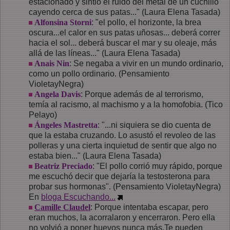
estacionado y sintió el ruido del metal de un cuchillo
cayendo cerca de sus patas..." (Laura Elena Tasada)
Alfonsina Storni
: "el pollo, el horizonte, la brea
oscura...el calor en sus patas uñosas... deberá correr
hacia el sol... deberá buscar el mar y su oleaje, más
allá de las líneas..." (Laura Elena Tasada)
Anais Nin
: Se negaba a vivir en un mundo ordinario,
como un pollo ordinario. (Pensamiento
VioletayNegra)
Angela Davis
: Porque además de al terrorismo,
temía al racismo, al machismo y a la homofobia. (Tico
Pelayo)
Ángeles Mastretta
: "...ni siquiera se dio cuenta de
que la estaba cruzando. Lo asustó el revoleo de las
polleras y una cierta inquietud de sentir que algo no
estaba bien..." (Laura Elena Tasada)
Beatriz Preciado
: "El pollo corrió muy rápido, porque
me escuchó decir que dejaría la testosterona para
probar sus hormonas". (Pensamiento VioletayNegra)
En
bloga Escuchando...
Camille Claudel
: Porque intentaba escapar, pero
eran muchos, la acorralaron y encerraron. Pero ella
no volvió a poner huevos nunca más.Te pueden