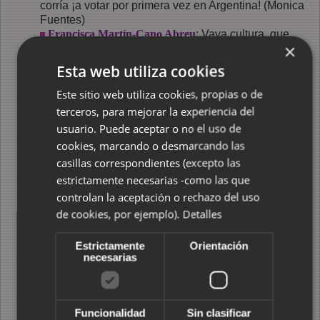
corría ¡a votar por primera vez en Argentina! (Monica
Fuentes)
Francisca Martín-Cano Abreu
: Vaya cultura, que
×
elimina cualquier deseo de introducir la visión
femenina a la Historia. Sólo vale la Historia
Esta web utiliza cookies
dogmática tradicional bajo la visión ultracatólica-
nacional-androcéntrica-machista. ¡Era una polla, e
Este sitio web utiliza cookies, propias o de
iba a una orgía con sus amigas y unos dildos
terceros, para mejorar la experiencia del
multiorgásmicos! (michelle)
usuario. Puede aceptar o no el uso de
Frida Kahlo
: Para entregar una carta a Diego Rivera
cookies, marcando o desmarcando las
(Zapo Rana) (Alejandro León Monroy)
casillas correspondientes (excepto las
Gertrude Stein
: A chicken crossing the road is
handsome and convincing. (michelle. Ésta sólo me la
estrictamente necesarias -como las que
he oído a mí, pero se le podría haber ocurrido a más
controlan la aceptación o rechazo del uso
gente! "Una gallina cruzando la carretera es bien
de cookies, por ejemplo).
Detalles
parecido y convincente")
Gila Grupo de Intervención
: [porque el pollo pensó:]
Estrictamente
Orientación
Si no me puedo reír... no es mi revolución. (Gila
necesarias
Grupo de Intervención)
Hannah Arendt
: Cruzó aterrorizado por el
totalitarismo del lado de su calle. (Ana de la C)
Harriet Tubman
: Porque quería volver a cruzarla en
Funcionalidad
Sin clasificar
dirección contraria, con otras y otros que dejaban