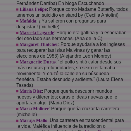
Fernández Darriba) En bloga Escuchando
Liliana Felipe
: Porque como Madame Butterfly, todos
tenemos un suicidio en stand by (Cecilia Antolini)
Mafalda
: ¡¡Ya salieron con preguntas para
despistar!! (michelle)
Marcela Lagarde
: Porque era gallina y la esperaban
del otro lado sus hermanas. (Ana de la C)
Margaret Thatcher
: Porque ayudaría a los ingleses
para recuperar las islas Malvinas (y ganar las
elecciones de 1983) (Alejandro León Monroy)
Marguerite Duras
: "el pollo sintió calor desde sus
más oscuras profundidades, su sexo reclamaba
movimiento. Y cruzó la calle en su búsqueda
frenética. Estaba desnudo y ardiente." (Laura Elena
Tasada)
Maria Diez
: Porque quería descubrir mundos
nuevos y diferentes; caras e ideas nuevas que le
aportaran algo. (Maria Diez)
María Moliner
: Porque quería cruzar la carretera.
(michelle)
Maruja Mallo
: Una carretera es trascendental para
la vida. Maléfica influencia de la tradición o