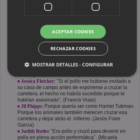
atrás el infierno. (Jesús Frare Garcia)
Helena Madrid
: Porque se lo sugirió la chica de la
curva. (Helena Madrid)
Helena Madrid
: Que se llamaba Eva y tenía una
manzana en la mano. (Helena Madrid)
ACEPTAR COOKIES
Inma Brujanegra Barbany
: Como metáfora de
desobediencia. (Inma Brujanegra Barbany)
RECHAZAR COOKIES
Isabel Allende
: "el pollo vio o pensó que vio los
fantasmas más allá de la carretera, los mismos
fantasmas que lo acechaban desde esa nefasta
MOSTRAR DETALLES - CONFIGURAR
visión en la vidriera de la granja. Debía unirse a
ellos". (Laura Elena Tasada)
Jessica Fletcher
: "Si el pollo me hubiese invitado a
su casa de campo antes de exponerse a cruzar la
carretera, el hecho no habría sucedido porque le
habrían asesinado". (Francis Vraie)
Jil Phipps
: Porque quería ser como Harriet Tubman.
Porque los animales también merecen cruzar esa
carretera y dejar atrás el infierno. (Jesús Frare
Garcia)
Judith Butler
"Era pollo y cruzó para devenir en
polla en plena acción performática". (Micaela