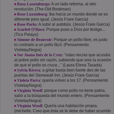
Rosa Luxemburgo
: A un lado reforma, al otro
revolución. (The-Old Bookman)
Rose Luxemburg
: Iba hacia un mundo donde se es
diferente pero igual. (Jesús Frare Garcia)
Rose Parks
: A subir al autobús. (Jesús Frare Garcia)
Scarlett O'Hara
: Porque puso a Dios por testigo...
(Tico Pelayo)
Simone de Beauvoir
: Porque un pollo libre, es justo
lo contrario a un pollo fácil. (Pensamiento
VioletayNegra)
Sor Juana Inés de la Cruz
: "rutas necias que acusáis
al pobre pollo sin razón, sabiendo que sois la ocasión
de que el pollo os cruce..." (Laura Elena Tasada)
Sylvia Rivera
: a gritar basta bien fuerte des de las
puertas del Stonewall Inn. (Jesús Frare Garcia)
Violeta Parra
: quería volver a los 17. (Pensamiento
VioletayNegra)
Virginia Woolf
: porque como pollo no tiene patria,
salió a la búsqueda del mundo entero. (Pensamiento
VioletayNegra)
Virginia Woolf
: Quería una habitación propia.
(michelle. Creo que ésta se le debe de haber ocurrido