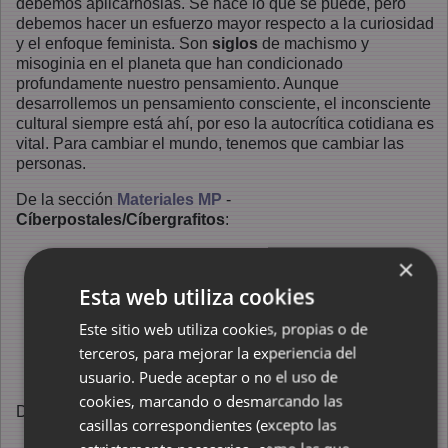
debemos aplicárnoslas. Se hace lo que se puede, pero
debemos hacer un esfuerzo mayor respecto a la curiosidad
y el enfoque feminista. Son
siglos
de machismo y
misoginia en el planeta que han condicionado
profundamente nuestro pensamiento. Aunque
desarrollemos un pensamiento consciente, el inconsciente
cultural siempre está ahí, por eso la autocrítica cotidiana es
vital. Para cambiar el mundo, tenemos que cambiar las
personas.
De la sección
Materiales MP
-
Cíberpostales/Cíbergrafitos
:
En mi nombre
- crítica a la gente del movimiento
×
social revolucionario que ignora y rechaza el enfoque
Esta web utiliza cookies
feminista para los análisis. Para más mensajes, ver
más carteles hechos por feministas dentro del
15M
Este sitio web utiliza cookies, propias o de
Objeto
- crítica al movimiento antimilitarista, que no
terceros, para mejorar la experiencia del
nombra la cuestión de la violación allí donde también
usuario. Puede aceptar o no el uso de
podría ser nombrada, entre las razones a objetar
cookies, marcando o desmarcando las
De la sección
Activismo
-
Poblaciones en resistencia
:
casillas correspondientes (excepto las
Movimiento 15M: autocrítica en el
Movimiento 15M