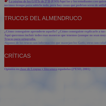
La página de los GATIs de 2º B
(ESO) Aquí las y los estudiantes con quie
tuvimos tiempo para subirlo todo, pero hay cosas que podrían seros de utilid
TRUCOS DEL ALMENDRUCO
¿Cómo conseguiste aprenderte
aquello
? ¿Cómo conseguiste explicarle a tus 
Aquí queremos incluir todos esas maneras que tenemos (aunque no sean muy o
Trucos para ortografía.
Algunos de los trucos son información que manejan los Gatis; otros son colab
CRÍTICAS
Opinión en
clase de Lengua y literatura
españolas (2ºESO, 2001)