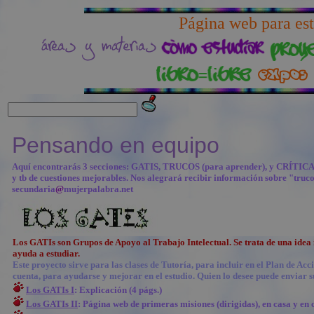
Página web para est
Pensando en equipo
Aquí encontrarás 3 secciones: GATIS, TRUCOS (para aprender), y CRÍTICAS a 
y tb de cuestiones mejorables. Nos alegrará recibir información sobre "truc
secundaria
@
mujerpalabra.net
Los GATIs son Grupos de Apoyo al Trabajo Intelectual. Se trata de una idea
ayuda a estudiar.
Este proyecto sirve para las clases de Tutoría, para incluir en el Plan de Acc
cuenta, para ayudarse y mejorar en el estudio. Quien lo desee puede enviar 
Los GATIs I
: Explicación (4 págs.)
Los GATIs II
: Página web de primeras misiones (dirigidas), en casa y en c