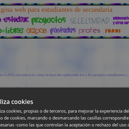
gina web para estudiantes de secundaria
os GATIs encontrarás cómo lo han ido aplicando las y los propios estudiantes y 
an de estudio/trabajo.
ntesis de los contenidos:
lectura, resumen
, esquemas, cuadro sinóptico, trabajos, f
liza cookies
ué son los GATIs?)
).
liza cookies, propias o de terceros, para mejorar la experiencia d
so de cookies, marcando o desmarcando las casillas correspondie
esarias -como las que controlan la aceptación o rechazo del uso 
roma, claro. Con
cartel
humorístico para semana cultural. En el cartel hay un cua