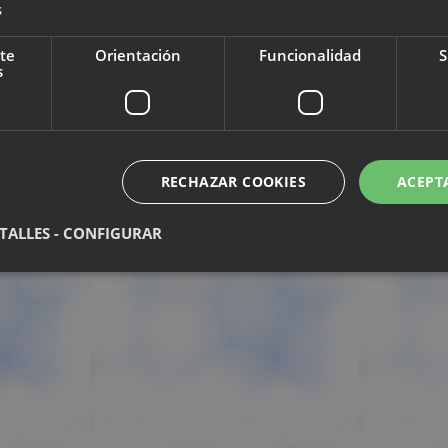
s
emplo de borrador o esquema. Hay explicaciones y un ejemplo práctico de compo
te
Orientación
Funcionalidad
S
s
 How to Learn, que está muy bien!
(Bachillerato; 2 páginas).
RECHAZAR COOKIES
ACEPT
TALLES - CONFIGURAR