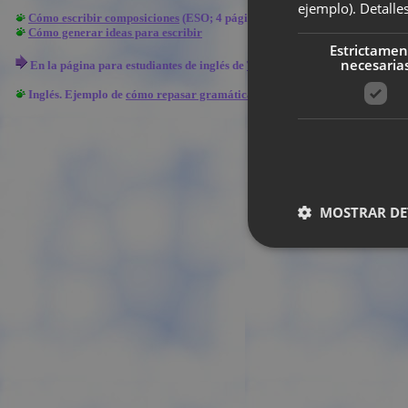
ejemplo).
Detalle
Cómo escribir composiciones
(ESO; 4 páginas). En la página 3 está un ej
Cómo generar ideas para escribir
Estrictamen
necesaria
En la página para estudiantes de inglés de
Talking People
hay una sección
Inglés. Ejemplo de
cómo repasar gramática usando un texto
humorísitico 
MOSTRAR DE