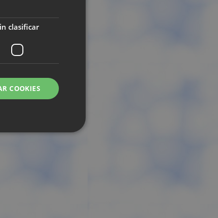
sición corregida.
in clasificar
AR COOKIES