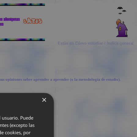
Estás en Cómo estudiar / Índice general
sus opiniones sobre aprender a aprender (o la metodología de estudio).
×
ichas, etc.
el usuario. Puede
ntes (excepto las
de cookies, por
dro sinóptico.