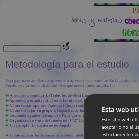
Pá
Metodología para el estudio
Esta página te ayudará a aprender a aprender y a estudiar. En la página de l
Puedes enviar tus críticas también, que necesitamos ampliarla.
Aprender a estudiar I
. (Todos los niveles) Lugar, materiales, tabla para pl
Aprender a estudiar II
. (Todos los niveles)
Técnicas
para el análisis y la sí
Cómo tomar apuntes:
Apuntes I
(importantísimo)
Esta web uti
Cómo trabajar en grupo I
: Repartiendo los papeles/roles (extraído de ¿Q
Tomando apuntes (ejemplos):
Para que el amor funcione
(apuntes gráficos
Este sitio web uti
Organización y uso del cuaderno
(1º/2º ESO; 3 páginas)
Un ejemplo:
El cuaderno de Ángela
aceptar o no el u
estrictamente nec
Cómo aplicar las técnicas de
trabajo intelectual (TTI) al amor
: esto es b