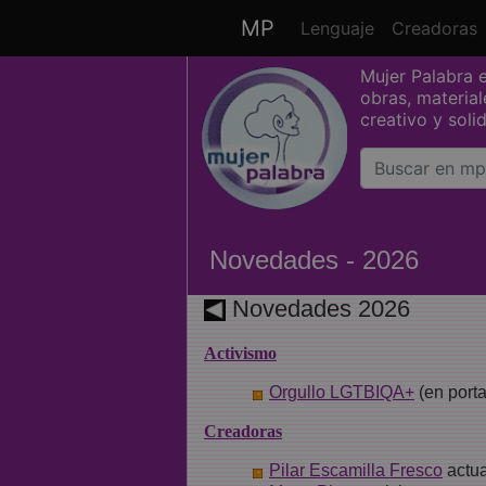
MP
Lenguaje
Creadoras
(
Saltar grupo de enlaces
Mujer Palabra 
obras, materia
creativo y soli
Novedades - 2026
Novedades 2026
Activismo
Orgullo LGTBIQA+
(en port
Creadoras
Pilar Escamilla Fresco
actua