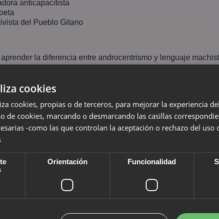
adora anticapacitista
poeta
ivista del Pueblo Gitano
prender la diferencia entre androcentrismo y lenguaje machist
enguaje sexista, recopilación
de los análisis de
Eulàlia Lledó Cu
liza cookies
 lengua materna las personas pequeñas
, de michelle renyé (trad
liza cookies, propias o de terceros, para mejorar la experiencia d
so de cookies, marcando o desmarcando las casillas correspondie
esarias -como las que controlan la aceptación o rechazo del uso 
, que ya tiene una web propia! Nos vemos por su nueva web (
s
te
Orientación
Funcionalidad
S
s
ctivista, compañera activista de Ida Wells (1910s, EEUU)
ema de defensa animal de 190...
oems
- actualización de la presentación (y repaso webitas poetas