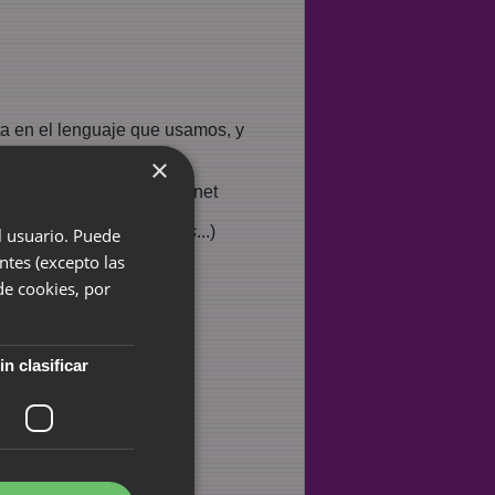
a en el lenguaje que usamos, y
×
nill
para mujerpalabra.net
ucción de taller de
Sisters
...)
el usuario. Puede
ntes (excepto las
de cookies, por
pendiente
)
in clasificar
)