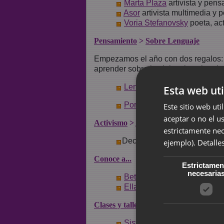
Marta Plaza
artivista y pens
Asor
artivista multimedia y 
Voria Stefanovsky
poeta, act
Pensamiento
>
Sobre Lenguaje
Empezamos el año con dos regalos: a
aprender sobre la violencia cultural
Lenguaje androcentrista y l
Esta web uti
Por qué dejan de hablar la
Este sitio web uti
aceptar o no el u
Activismo
>
Antimilitarismo feminista
estrictamente nec
Decimos adiós a MdN-Madrid
ejemplo).
Detalle
Conoce a...
Estrictamen
necesaria
Bettiola H. Forston
poeta y a
Ella Wheeler Wilcox
y un po
Clases y talleres
Sisters. Workshops with P