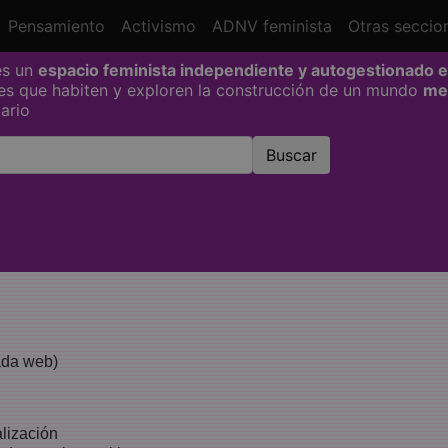
current)
Pensamiento
Activismo
ADNV feminista
Otras seccio
es un
espacio feminista independiente y autogestionado e
les que habiten y exploren la construcción de un mundo
me
dario
ada web)
lización